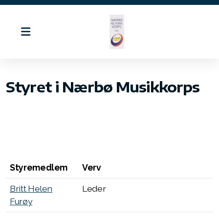
Styret i Nærbø Musikkorps
Historie
Styret
Komitéer
Styremedlem
Verv
Dirigenten vår
Britt Helen
Leder
Kontakt oss
Furøy