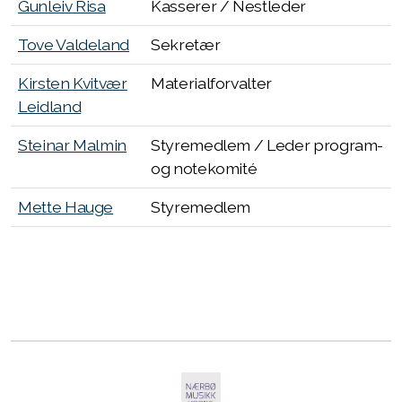
Gunleiv Risa
Kasserer / Nestleder
Tove Valdeland
Sekretær
Øvinger
Kirsten Kvitvær
Materialforvalter
Kostnad
Leidland
Konserter
Steinar Malmin
Styremedlem / Leder program-
Nærbørevyen
og notekomité
Instrumenter
Mette Hauge
Styremedlem
Historie