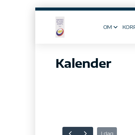
OM
KOR
Kalender
I dag