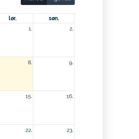
lør.
søn.
1.
2.
8.
9.
15.
16.
22.
23.