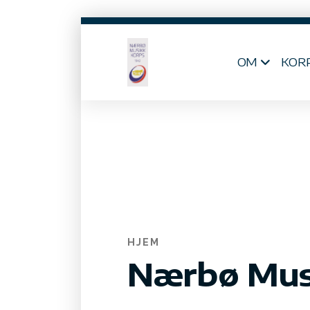
OM
KOR
HJEM
Nærbø Mus