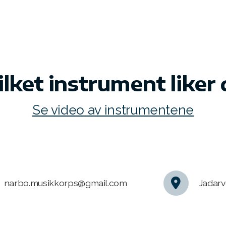
lket instrument liker
Se video av instrumentene
narbo.musikkorps@gmail.com
Jadarv