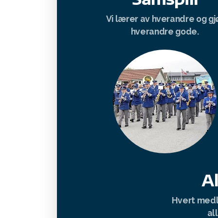
Vi lærer av hverandre og gj
hverandre gode.
Al
Hvert medle
al