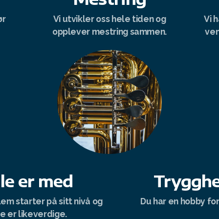
ør
Vi utvikler oss hele tiden og
Vi 
opplever mestring sammen.
ven
le er med
Tryggh
m starter på sitt nivå og
Du har en hobby for 
le er likeverdige.